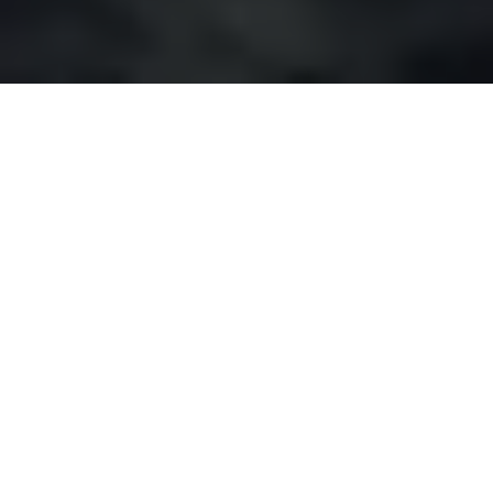
4h Wettfahrt und Sommerfest im Segelclub
Flakensee
am 06.Juli war es wieder soweit. Unser Verein richtete
wie immer am Vormittag seine 4h Wettfahrt aus. Bei
großartiger Beteiligung und einem erstklassigen
Südwind bei 4 Windstärken ging es ca. 10Runden
hoch und runter auf unserem Segelrevier. Ab 15Uhr
wurde die Ziellinie eröffnet und alle Boote kamen
glücklich, völlig fertig aber unfallfrei wieder im Hafen
an.